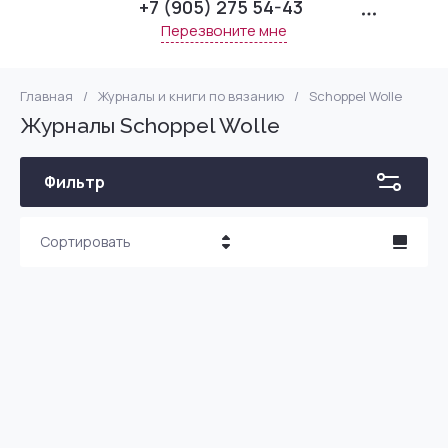
+7 (905) 275 54-43
Перезвоните мне
Главная
/
Журналы и книги по вязанию
/
Schoppel Wolle
Журналы Schoppel Wolle
Фильтр
Сортировать
Цена - убывание
Цена - возрастание
Название - Я-А
Название - А-Я
По новизне - убывание