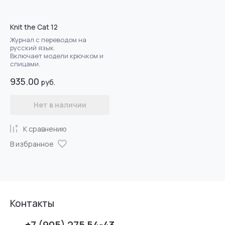
По новизне -
возрастание
Knit the Cat 12
Журнал с переводом на
русский язык.
Включает модели крючком и
спицами.
935.00
руб.
Нет в наличии
К сравнению
В избранное
Контакты
+7 (905) 275 54-43