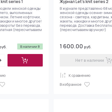
knit series 1
Журнал Let's knit series 2
Черная пряжа
ержатели спиц, стопперы
)
Эластичная нить дл
 модели женской одежды
В журнале представлено 68 м
Sweet Georgia Yarn
лето, выполненных
женской одежды осенне-зимн
чком. Летние кофточки,
сезона - свитера, кардиганы, 
накидки и многое другое!
жакеты, накидки и многое дру
Schachenmayr (Гер
азвороты! Без перевода.
перевода. Доставка бесплатн
платная (пересчитываем
(пересчитываем вручную!)
ейцария)
Рафия - Long-Chung
1 600.00
В наличии
8
руб.
руб.
Люрекс, пайетки
Нет в наличии
Носочная пряжа
нию
К сравнению
Пряжа для сумок, а
В избранное