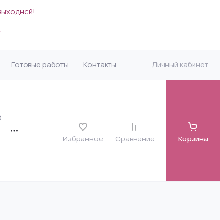
 выходной!
.
Готовые работы
Контакты
Личный кабинет
8
Избранное
Сравнение
Корзина
карда
я)