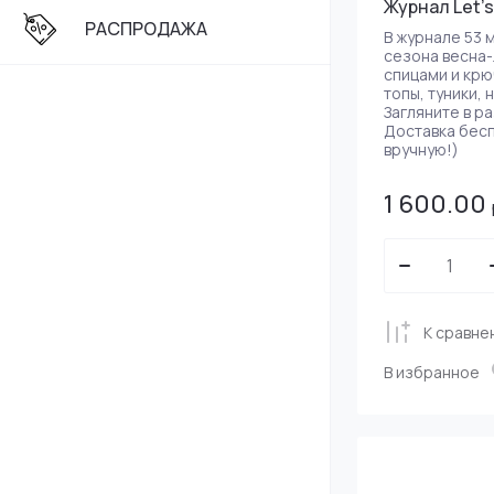
Мохер
Журнал Let's 
РАСПРОДАЖА
Наконечники, д
Volokno (Россия
В журнале 53
Осень/зима
Твид
сезона весна-
спицами и крю
Весна/лето
Хлопок
топы, туники, 
Загляните в р
Шелк
Доставка бес
вручную!)
Lang Yarns (Шв
Як, верблюд
Осень/зима
1 600.00
Рафия
Весна/лето
ITO (Япония)
К сравне
В избранное