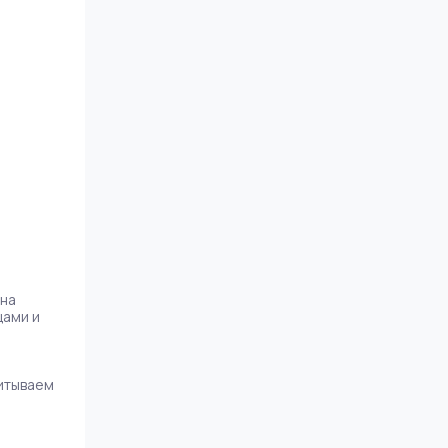
на
цами и
.
итываем