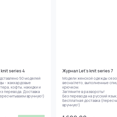
knit series 4
Журнал Let's knit series 7
едставлено 50 моделей
Модели женской одежды сезо
ды - жаккардовые
весна/лето, выполненные спи
тера, кофты, накидки и
крючком.
ез перевода. Доставка
Загляните в развороты!
пересчитываем вручную!)
Без перевода на русский язык
Бесплатная доставка (пересч
вручную!)