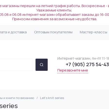
 магазины перешли на летний график работы. Воскресенье -
Уважаемые клиенты,
05.08 и 06.08 интернет-магазин обрабатывает заказы до 16:00
Приносим извинения за возможные неудобства.
лата и доставка
Оптовым покупателям
Мастер-классы
Интернет-магазин, пн-пт 11-1
+7 (905) 275 54-43
Перезвоните мне
ы и книги по вязанию
/
Let's knit series
ермания/Италия)
ы
)
ssa
ля рукоделия
Lotus Yarns (Китай)
Шелк
Пряжа по цвету
Крючки
Напёрстки для жак
INTERVALL (Германи
Rowan
Сумки и шопперы
 series