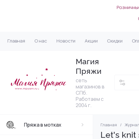
Розничные
Главная
О нас
Новости
Акции
Скидки
Оп
Магия
Пряжи
сеть
магазинов в
СПб.
Работаем с
2004 г.
Пряжа в мотках
Главная
/
Журнал
Lana Grossa (Г
Ангора
По назначению
Спицы
Блокаторы, мат
MILADA (Россия
Filati - Lana Gro
Органайзеры д
Let's knit