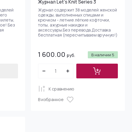
Журнал Let's Knit Series 3
я ввязывания
оделей
Журнал содержит 38 моделей женской
s (Канада)
его
одежды, выполненных спицами и
жилеты,
крючком - летние лёгкие кофточки,
гое! Без
топы, ажурные накидки и
мания)
ая
аксессуары.Без перевода.Доставка
бесплатная (пересчитываем вручную!)
 (Тайвань)
1 600.00
В наличии
5
руб.
К сравнению
восек
В избранное