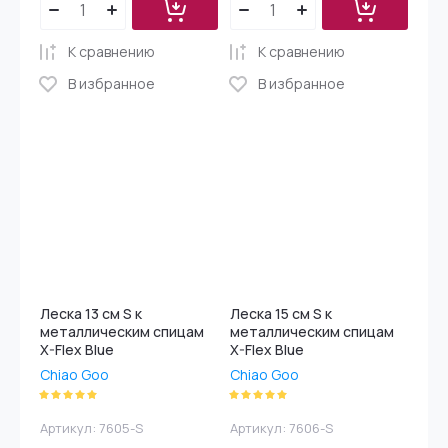
К сравнению
К сравнению
В избранное
В избранное
Леска 13 см S к
Леска 15 см S к
металлическим спицам
металлическим спицам
X-Flex Blue
X-Flex Blue
Chiao Goo
Chiao Goo
Артикул:
7605-S
Артикул:
7606-S