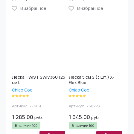
В избранное
В избранное
Леска TWIST SWIV360 125
Леска 5 см S (3 шт.) X-
см L
Flex Blue
Chiao Goo
Chiao Goo
Артикул:
7750-L
Артикул:
7602-S
1 285.00
1 645.00
руб.
руб.
В наличии
100
В наличии
100