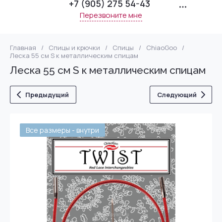
+7 (905) 275 54-43
Перезвоните мне
Главная
/
Спицы и крючки
/
Спицы
/
ChiaoGoo
/
Леска 55 см S к металлическим спицам
Леска 55 см S к металлическим спицам
Предыдущий
Следующий
Все размеры - внутри