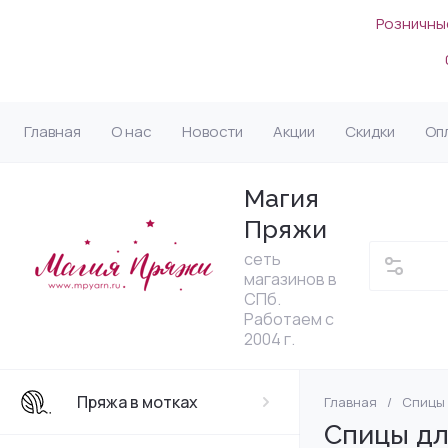
Розничные
Главная
О нас
Новости
Акции
Скидки
Оп
Магия
Пряжи
сеть
магазинов в
СПб.
Работаем с
2004 г.
Пряжа в мотках
Главная
/
Спицы 
Lana Grossa (Г
Ангора
По назначению
Спицы
Блокаторы, мат
MILADA (Россия
Filati - Lana Gro
Органайзеры д
Спицы для