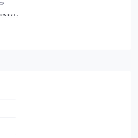
ся
я ввязывания
s (Канада)
печатать
мания)
 (Тайвань)
восек