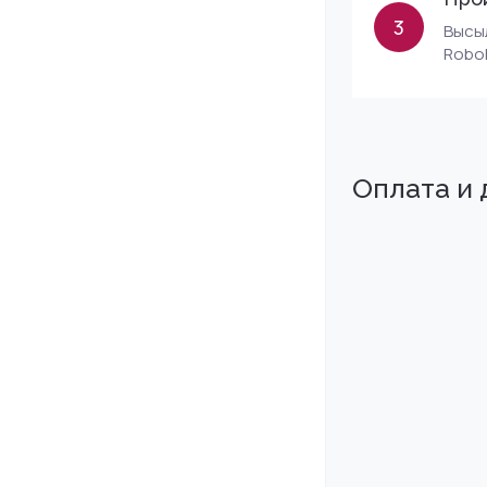
3
Высыл
Robok
Оплата и 