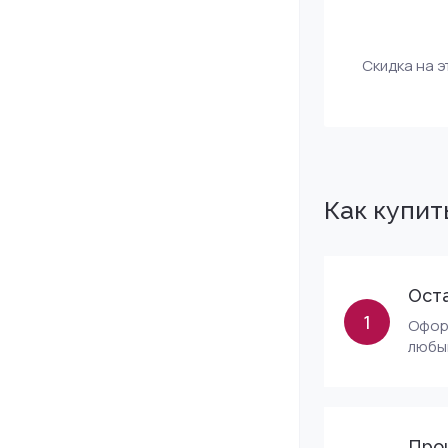
Скидка на э
Как купит
Оста
1
Оформ
любы
Про