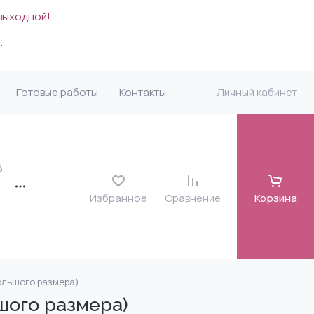
 выходной!
.
Готовые работы
Контакты
Личный кабинет
8
Избранное
Сравнение
Корзина
большого размера)
карда
я)
ьшого размера)