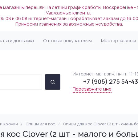
 магазины перешли на летний график работы. Воскресенье -
Уважаемые клиенты,
05.08 и 06.08 интернет-магазин обрабатывает заказы до 16:00
Приносим извинения за возможные неудобства.
лата и доставка
Оптовым покупателям
Мастер-классы
Интернет-магазин, пн-пт 11-1
+7 (905) 275 54-43
Перезвоните мне
и крючки
/
Спицы для кос
/
Спицы для кос Clover (2 шт - очень 
ермания/Италия)
ы
)
ssa
ля рукоделия
Lotus Yarns (Китай)
Шелк
Пряжа по цвету
Крючки
Напёрстки для жак
INTERVALL (Германи
Rowan
Сумки и шопперы
 кос Clover (2 шт - малого и бол