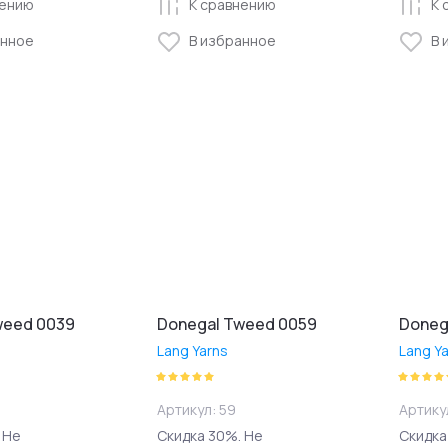
нению
К сравнению
К 
анное
В избранное
В 
weed 0039
Donegal Tweed 0059
Doneg
Lang Yarns
Lang Y
Артикул:
59
Артику
 Не
Скидка 30%. Не
Скидка