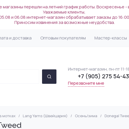
 магазины перешли на летний график работы. Воскресенье -
Уважаемые клиенты,
05.08 и 06.08 интернет-магазин обрабатывает заказы до 16:00
Приносим извинения за возможные неудобства.
лата и доставка
Оптовым покупателям
Мастер-классы
Интернет-магазин, пн-пт 11-1
+7 (905) 275 54-43
Перезвоните мне
в мотках
/
Lang Yarns (Швейцария)
/
Осень/зима
/
Donegal Twe
ермания/Италия)
ы
)
ssa
ля рукоделия
Lotus Yarns (Китай)
Шелк
Пряжа по цвету
Крючки
Напёрстки для жак
INTERVALL (Германи
Rowan
Сумки и шопперы
Tweed