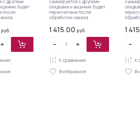
 с другими
суммируется с другими
суммир
акциями. Будет
скидками и акциями. Будет
скидка
а после
пересчитана после
пересч
аказа.
обработки заказа.
обрабо
1 415.00
1 41
руб.
руб.
нению
К сравнению
К 
анное
В избранное
В 