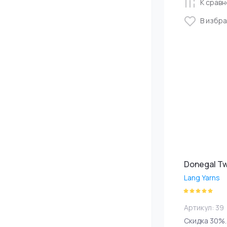
К срав
В избр
Donegal T
Lang Yarns
Артикул:
39
Скидка 30%.