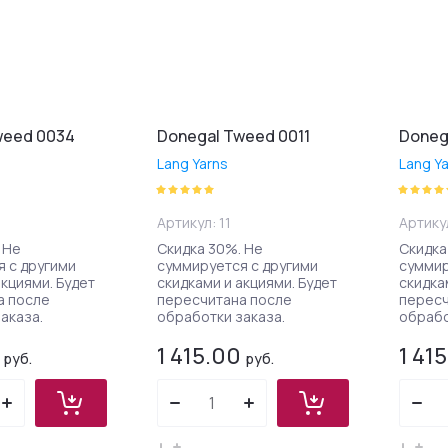
weed 0034
Donegal Tweed 0011
Doneg
Lang Yarns
Lang Y
Артикул:
11
Артику
 Не
Скидка 30%. Не
Скидка
 с другими
суммируется с другими
суммир
акциями. Будет
скидками и акциями. Будет
скидка
а после
пересчитана после
пересч
аказа.
обработки заказа.
обрабо
1 415.00
1 41
руб.
руб.