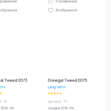
сравнению
К сравнению
избранное
В избранное
al Tweed 0073
Donegal Tweed 0075
arns
Lang Yarns
л:
73
Артикул:
75
 30%. Не
Скидка 30%. Не