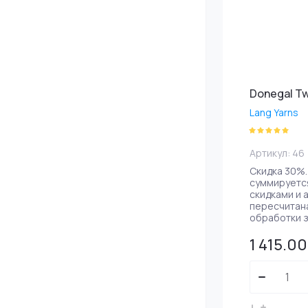
Donegal T
Lang Yarns
Артикул:
46
Скидка 30%.
суммируется
скидками и 
пересчитан
обработки з
1 415.00