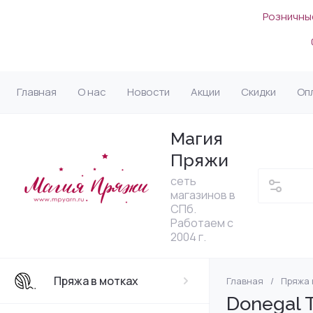
Розничные
Главная
О нас
Новости
Акции
Скидки
Оп
Магия
Пряжи
сеть
магазинов в
СПб.
Работаем с
2004 г.
Пряжа в мотках
Главная
/
Пряжа 
Lana Grossa (Г
Ангора
По назначению
Спицы
Блокаторы, мат
MILADA (Россия
Filati - Lana Gro
Органайзеры д
Donegal 