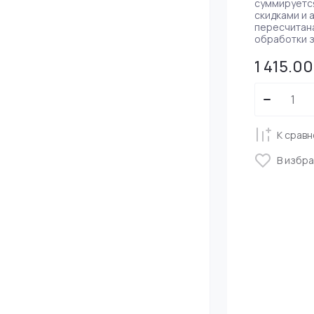
суммируется
скидками и 
пересчитан
обработки з
1 415.00
К срав
В избр