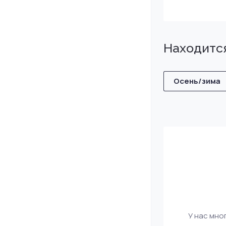
Находится
Осень/зима
У нас мно