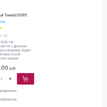
al Tweed 0099
arns
л:
99
 30%. Не
уется с другими
ми и акциями. Будет
итана после
тки заказа.
5.00
руб.
сравнению
избранное