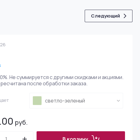
ия
% як
 Touch
Следующий
 - 100% монгольский кашемир
ring
льного меха
26
кой
s
уары
0%. Не суммируется с другими скидками и акциями.
ресчитана после обработки заказа.
)
цвет
светло-зеленый
ров
ия)
а
ление шнуров, кистей, цветов
5.00
рмания)
руб.
ми
В корзину