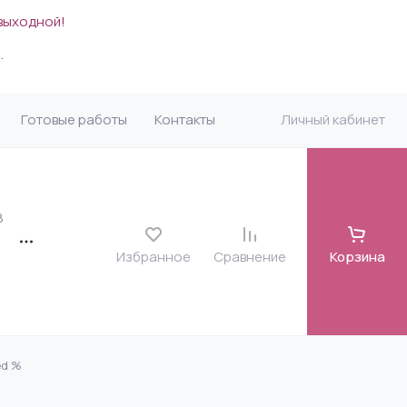
 выходной!
.
Готовые работы
Контакты
Личный кабинет
8
Избранное
Сравнение
Корзина
ed %
карда
я)