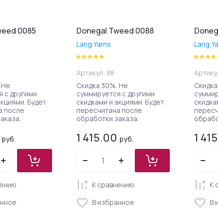
weed 0085
Donegal Tweed 0088
Doneg
Lang Yarns
Lang Y
Артикул:
88
Артику
 Не
Скидка 30%. Не
Скидка
 с другими
суммируется с другими
суммир
акциями. Будет
скидками и акциями. Будет
скидка
а после
пересчитана после
пересч
аказа.
обработки заказа.
обрабо
1 415.00
1 41
руб.
руб.
нению
К сравнению
К 
анное
В избранное
В 