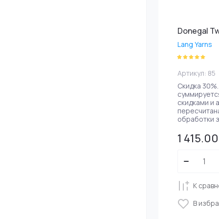
Donegal T
Lang Yarns
Артикул:
85
Скидка 30%.
суммируется
скидками и 
пересчитан
обработки з
1 415.00
К срав
В избр