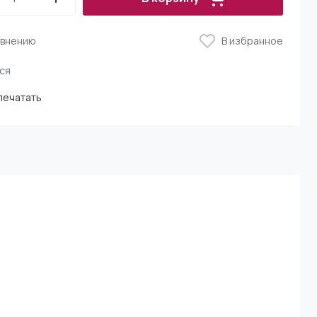
я ввязывания
s (Канада)
авнению
В избранное
мания)
ся
печатать
 (Тайвань)
восек