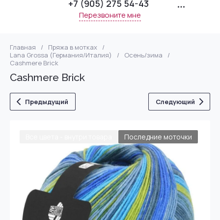
+7 (905) 275 54-43
Перезвоните мне
Главная
/
Пряжа в мотках
/
Lana Grossa (Германия/Италия)
/
Осень/зима
/
Cashmere Brick
Cashmere Brick
Предыдущий
Следующий
Все цвета - внутри товара
Последние моточки